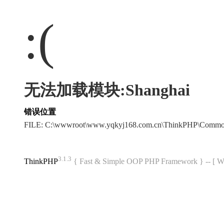
:(
无法加载模块:Shanghai
错误位置
FILE: C:\wwwroot\www.yqkyj168.com.cn\ThinkPHP\Commo
3.1.3
ThinkPHP
{ Fast & Simple OOP PHP Framework } -- 