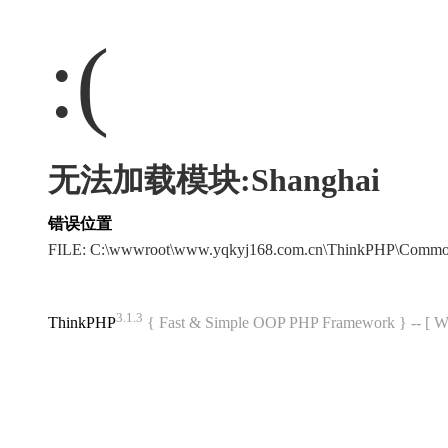
:(
无法加载模块:Shanghai
错误位置
FILE: C:\wwwroot\www.yqkyj168.com.cn\ThinkPHP\Commo
3.1.3
ThinkPHP
{ Fast & Simple OOP PHP Framework } -- 