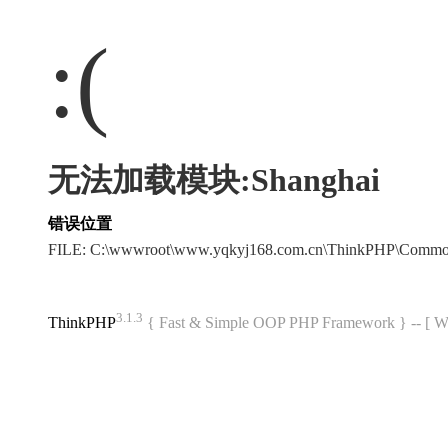
:(
无法加载模块:Shanghai
错误位置
FILE: C:\wwwroot\www.yqkyj168.com.cn\ThinkPHP\Commo
3.1.3
ThinkPHP
{ Fast & Simple OOP PHP Framework } -- 