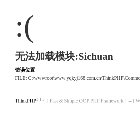
:(
无法加载模块:Sichuan
错误位置
FILE: C:\wwwroot\www.yqkyj168.com.cn\ThinkPHP\Commo
3.1.3
ThinkPHP
{ Fast & Simple OOP PHP Framework } -- 