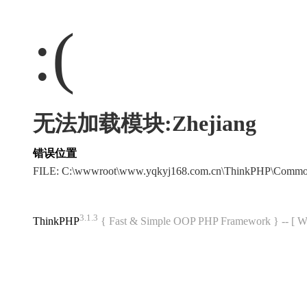
:(
无法加载模块:Zhejiang
错误位置
FILE: C:\wwwroot\www.yqkyj168.com.cn\ThinkPHP\Commo
3.1.3
ThinkPHP
{ Fast & Simple OOP PHP Framework } -- 