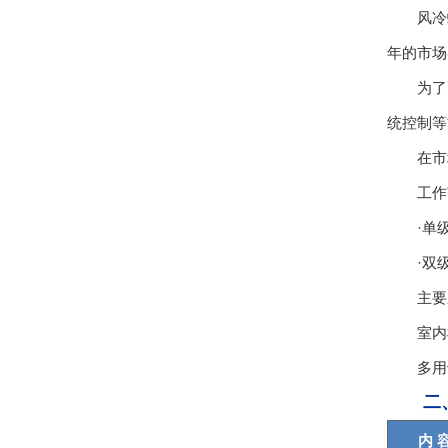
风冷螺
年的市场
为了更
统控制等
在市场
工作
·单级压
·双级压缩
主要
室内机
多用于
二
内 