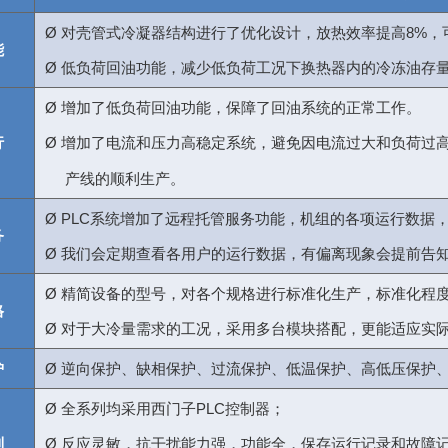
Ø
对壳管式冷凝器结构进行了优化设计，放热效率提高
8%
，
能
Ø
低负荷回油功能，减少低负荷工况下换热器内的冷冻油存
Ø
增加了低负荷回油功能，保障了回油系统的正常工作。
行
Ø
增加了电流和压力高稳定系统，避免因电流过大和负荷过
产线的顺利生产。
Ø
PLC
系统增加了远程托管服务功能，机组的各项运行数据
务
Ø
我们会定期查看各用户的运行数据，有偏离现象会提前告
Ø
精简设备的型号，对各个规格进行标准化生产，标准化程
格
Ø
对于大冷量需求的工况，采用多台模块搭配，更能适应实
护
Ø
逆向保护、缺相保护、过流保护、低温保护、高低压保护
Ø
全系列均采用西门子
PLC
控制器；
制
Ø
反应灵敏，抗干扰能力强，功能全，保存运行记录和故障