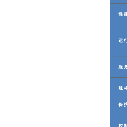
性 
运 
服 
规 
保 
控 