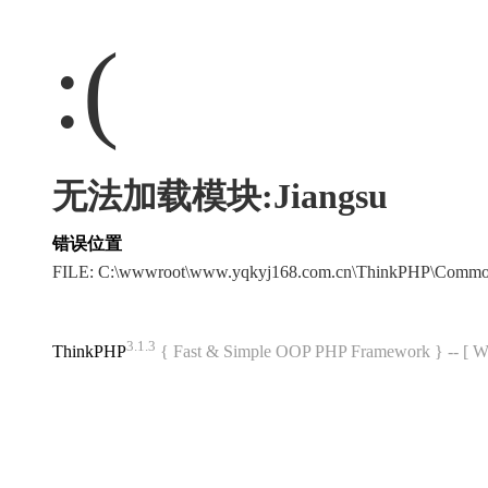
:(
无法加载模块:Jiangsu
错误位置
FILE: C:\wwwroot\www.yqkyj168.com.cn\ThinkPHP\Commo
3.1.3
ThinkPHP
{ Fast & Simple OOP PHP Framework } -- 