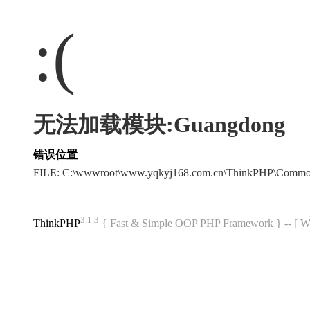
:(
无法加载模块:Guangdong
错误位置
FILE: C:\wwwroot\www.yqkyj168.com.cn\ThinkPHP\Commo
3.1.3
ThinkPHP
{ Fast & Simple OOP PHP Framework } -- 