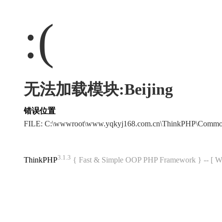
:(
无法加载模块:Beijing
错误位置
FILE: C:\wwwroot\www.yqkyj168.com.cn\ThinkPHP\Commo
3.1.3
ThinkPHP
{ Fast & Simple OOP PHP Framework } -- 