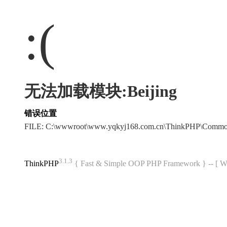
:(
无法加载模块:Beijing
错误位置
FILE: C:\wwwroot\www.yqkyj168.com.cn\ThinkPHP\Commo
3.1.3
ThinkPHP
{ Fast & Simple OOP PHP Framework } -- 