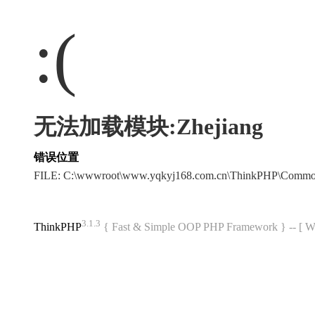
:(
无法加载模块:Zhejiang
错误位置
FILE: C:\wwwroot\www.yqkyj168.com.cn\ThinkPHP\Commo
3.1.3
ThinkPHP
{ Fast & Simple OOP PHP Framework } -- 