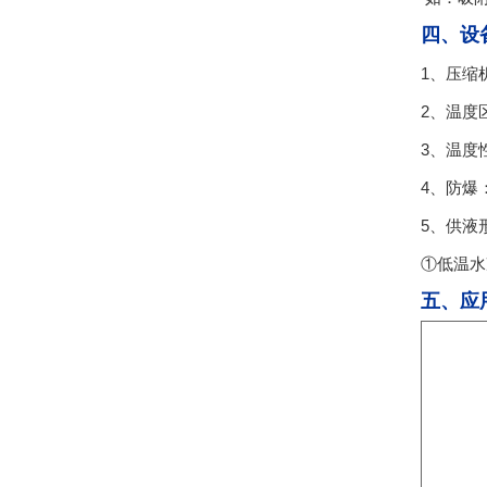
四、设
1、压缩
2、温度
3、温度
4、防爆
5、供液
①低温水
五、应