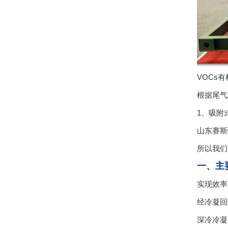
VOCs
根据尾气
1、吸附
山东赛斯
所以我们
一、主
实现效率
经冷凝回
深冷冷凝