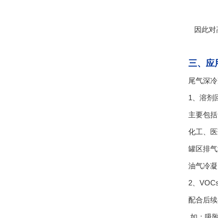
因此对高
三、应
尾气深冷
1、溶剂
主要包括
化工、医
罐区排气
油气冷凝
2、VO
配合后续
如：吸附