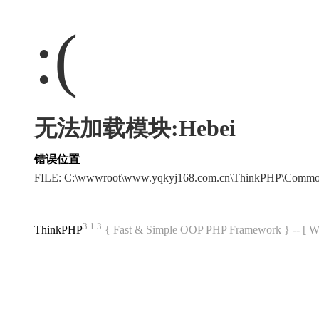
:(
无法加载模块:Hebei
错误位置
FILE: C:\wwwroot\www.yqkyj168.com.cn\ThinkPHP\Commo
3.1.3
ThinkPHP
{ Fast & Simple OOP PHP Framework } -- 